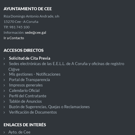
AYUNTAMIENTO DE CEE
Rúa Domingo Antonio Andrade, s/n
15270 Cee - A Coruña
Tlf: 981 745 100
Información:
sede@cee.gal
Ir a Contacto
ACCESOS DIRECTOS
Solicitud de Cita Previa
Sedes electrónicas de las E.E.L.L. de A Coruña y oficinas de registro
Cl@ve
Mis gestiones - Notificaciones
Portal de Transparencia
Impresos generales
Calendario Oficial
Perfil del Contratante
Tablón de Anuncios
Buzón de Sugerencias, Quejas o Reclamaciones
Verificación de Documentos
ENLACES DE INTERÉS
Ayto. de Cee