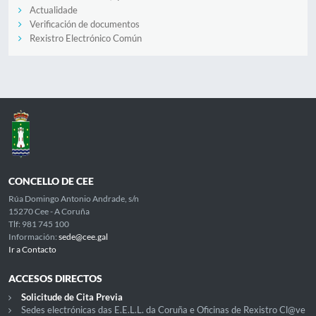
Actualidade
Verificación de documentos
Rexistro Electrónico Común
CONCELLO DE CEE
Rúa Domingo Antonio Andrade, s/n
15270 Cee - A Coruña
Tlf: 981 745 100
Información:
sede@cee.gal
Ir a Contacto
ACCESOS DIRECTOS
Solicitude de Cita Previa
Sedes electrónicas das E.E.L.L. da Coruña e Oficinas de Rexistro Cl@ve