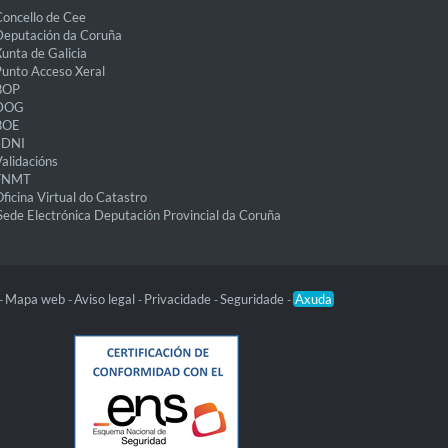
oncello de Cee
eputación da Coruña
unta de Galicia
unto Acceso Xeral
BOP
DOG
BOE
eDNI
alidacións
FNMT
ficina Virtual do Catastro
Sede Electrónica Deputación Provincial da Coruña
Mapa web
Aviso legal
Privacidade
Seguridade
Axuda
-
-
-
-
-