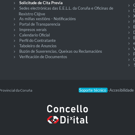
Solicitude de Cita Previa
C
Sedes electrónicas das E.E.L.L. da Coruña e Oficinas de
D
Rexistro Cl@ve
X
As miñas xestións - Notificacións
P
Portal de Transparencia
Impresos xerais
Calendario Oficial
Perfil do Contratante
Taboleiro de Anuncios
V
Buzón de Suxerencias, Queixas ou Reclamacións
Verificación de Documentos
O
Soporte técnico
Accesibilidade
Provincial da Coruña
-