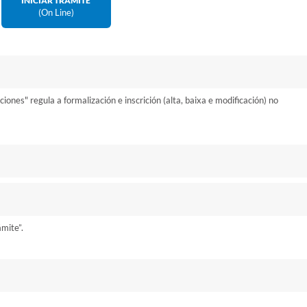
INICIAR TRÁMITE
(on Line)
nes" regula a formalización e inscrición (alta, baixa e modificación) no
ámite”.