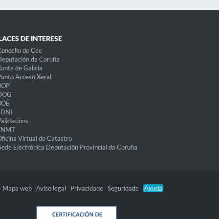
LACES DE INTERESE
oncello de Cee
eputación da Coruña
unta de Galicia
unto Acceso Xeral
BOP
DOG
BOE
eDNI
alidacións
FNMT
ficina Virtual do Catastro
Sede Electrónica Deputación Provincial da Coruña
Mapa web
Aviso legal
Privacidade
Seguridade
Axuda
-
-
-
-
-