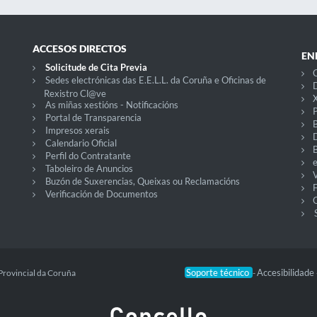
ACCESOS DIRECTOS
EN
Solicitude de Cita Previa
C
Sedes electrónicas das E.E.L.L. da Coruña e Oficinas de
D
Rexistro Cl@ve
X
As miñas xestións - Notificacións
P
Portal de Transparencia
Impresos xerais
Calendario Oficial
Perfil do Contratante
Taboleiro de Anuncios
V
Buzón de Suxerencias, Queixas ou Reclamacións
Verificación de Documentos
O
Soporte técnico
Accesibilidade
Provincial da Coruña
-