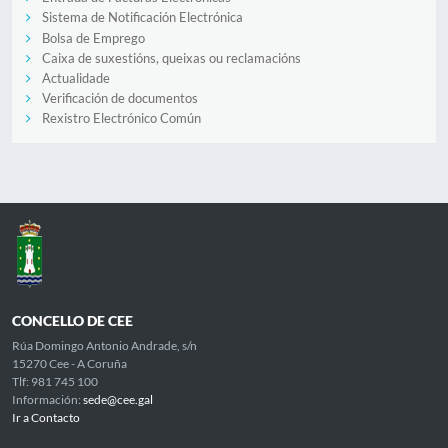
Sistema de Notificación Electrónica
Bolsa de Emprego
Caixa de suxestións, queixas ou reclamacións
Actualidade
Verificación de documentos
Rexistro Electrónico Común
CONCELLO DE CEE
Rúa Domingo Antonio Andrade, s/n
15270 Cee - A Coruña
Tlf: 981 745 100
Información:
sede@cee.gal
Ir a Contacto